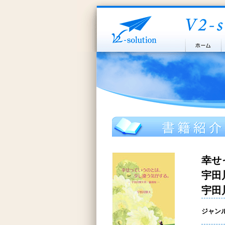
幸せ
宇田
宇田
ジャン