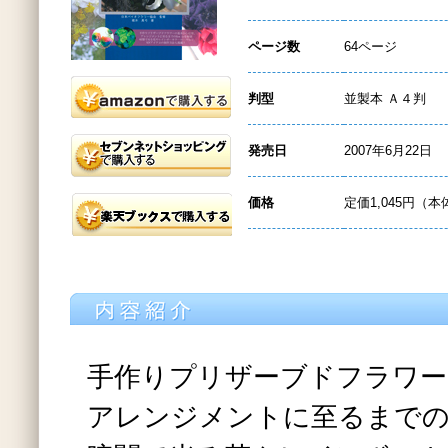
ページ数
64ページ
判型
並製本 Ａ４判
発売日
2007年6月22日
価格
定価1,045円（本
手作りプリザーブドフラワー
アレンジメントに至るまでの