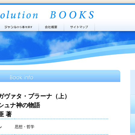
ガヴァタ・プラーナ（上）
シュナ神の物語
亜 著
ル
思想・哲学