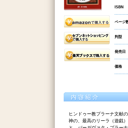
ISBN
ページ
判型
発売日
価格
ヒンドゥー教プラーナ文献の
神の、最高のリーラ（遊戯）
と、バーガヴァタ・プラーナ