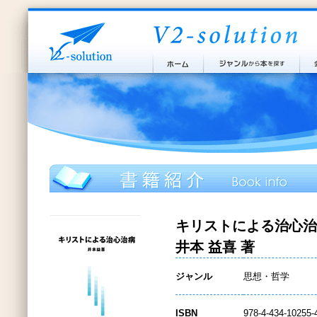
キリストによる治心治
井本 益喜 著
ジャンル
思想・哲学
ISBN
978-4-434-10255-