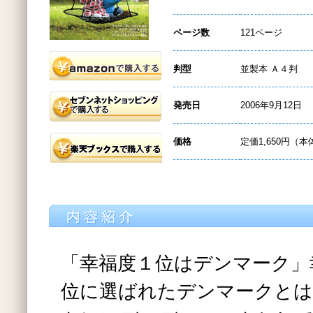
ページ数
121ページ
判型
並製本 Ａ４判
発売日
2006年9月12日
価格
定価1,650円（本
「幸福度１位はデンマーク」
位に選ばれたデンマークとは