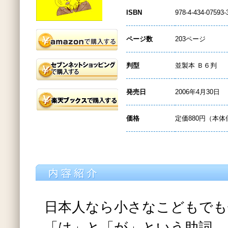
ISBN
978-4-434-07593-
ページ数
203ページ
判型
並製本 Ｂ６判
発売日
2006年4月30日
価格
定価880円（本体
日本人なら小さなこどもでも
「は」と「が」という助詞。