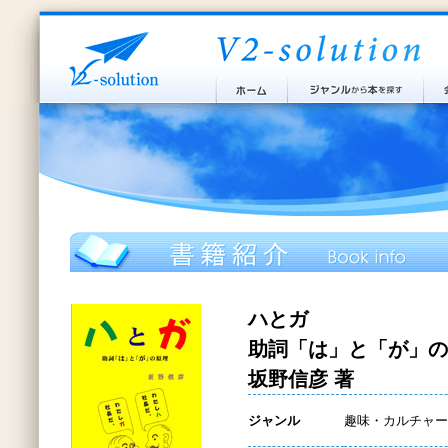
ハとガ
助詞「は」と「が」の
坂野信彦 著
ジャンル
趣味・カルチャー