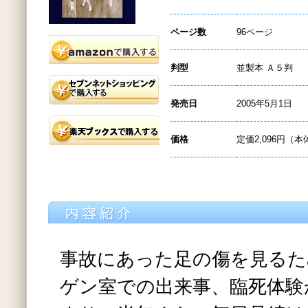
ページ数
96ページ
判型
並製本 Ａ５判
発売日
2005年5月1日
価格
定価2,096円（本
事故にあった足の傷を見るた
ゲン室での出来事、臨死体験