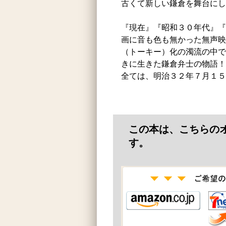
古くて新しい鎌倉を舞台にし
『現在』『昭和３０年代』『
画に音も色も無かった無声映
（トーキー）化の濁流の中で
きに生きた鎌倉弁士の物語！
全ては、明治３２年７月１５
この本は、こちらの
す。