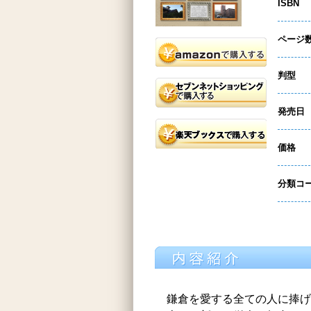
ISBN
ページ
判型
発売日
価格
分類コ
鎌倉を愛する全ての人に捧げ