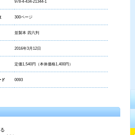
978-4-434-21344-1
数
300ページ
並製本 四六判
2016年3月12日
定価1,540円（本体価格1,400円）
ード
0093
る