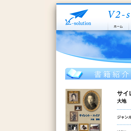
サイ
大地 
ジャン