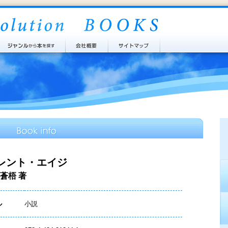
レント・エイジ
蒼梧 著
ル
小説