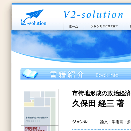
市街地形成の政治経済
久保田 経三 著
ジャンル
論文・学術書・参