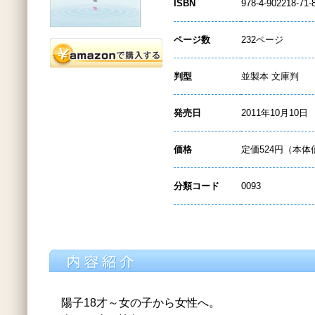
ISBN
978-4-902218-71-
ページ数
232ページ
判型
並製本 文庫判
発売日
2011年10月10日
価格
定価524円（本体
分類コード
0093
陽子18才～女の子から女性へ。