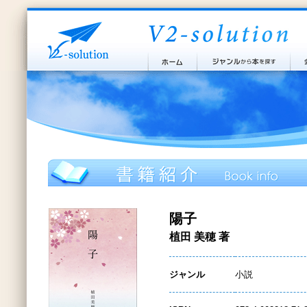
陽子
植田 美穂 著
ジャンル
小説