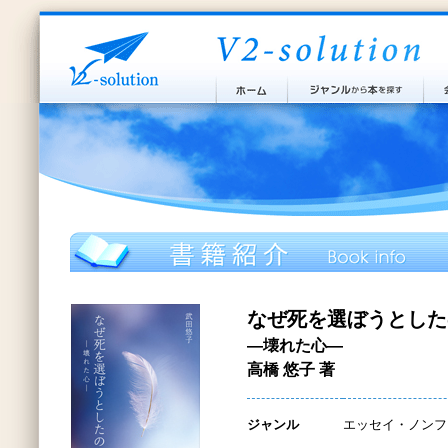
なぜ死を選ぼうとした
―壊れた心―
高橋 悠子 著
ジャンル
エッセイ・ノンフ