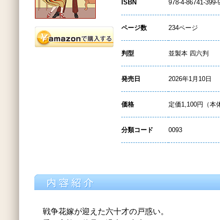
ISBN
978-4-86741-399-
ページ数
234ページ
判型
並製本 四六判
発売日
2026年1月10日
価格
定価1,100円（本
分類コード
0093
戦争花嫁が迎えた六十才の戸惑い。