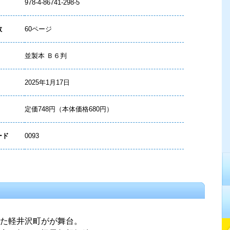
978-4-86741-298-5
数
60ページ
並製本 Ｂ６判
2025年1月17日
定価748円（本体価格680円）
ード
0093
った軽井沢町がが舞台。