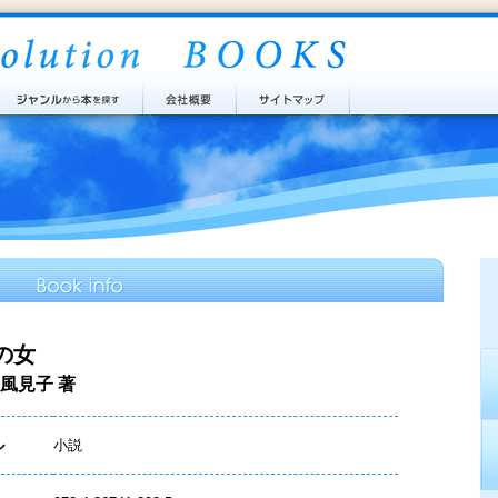
の女
風見子 著
ル
小説