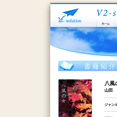
八風
山田 
ジャン