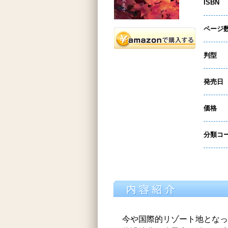
ISBN
ページ
判型
発売日
価格
分類コ
今や国際的リゾート地とな