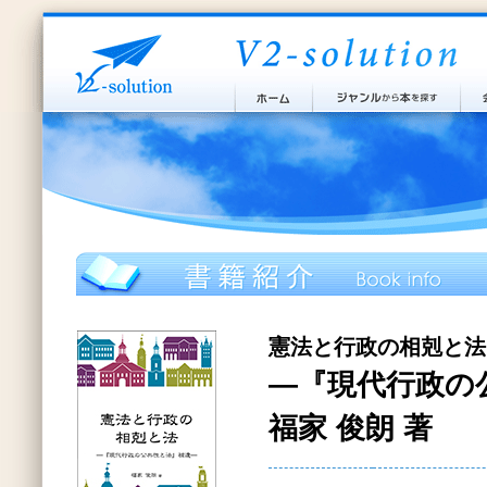
憲法と行政の相剋と法
―『現代行政の
福家 俊朗 著