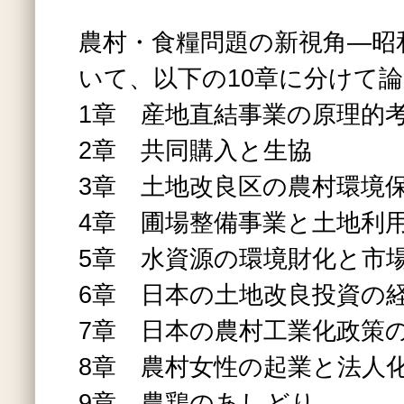
農村・食糧問題の新視角―昭
いて、以下の10章に分けて
1章 産地直結事業の原理的
2章 共同購入と生協
3章 土地改良区の農村環境
4章 圃場整備事業と土地利
5章 水資源の環境財化と市
6章 日本の土地改良投資の
7章 日本の農村工業化政策
8章 農村女性の起業と法人
9章 農鶏のあしどり