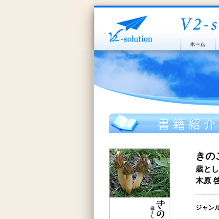
きの
歳とし
木原 
ジャン