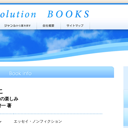
こ
の楽しみ
啓一 著
ル
エッセイ・ノンフィクション