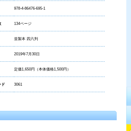
978-4-86476-695-1
数
134ページ
並製本 四六判
2019年7月30日
定価1,650円（本体価格1,500円）
ード
3061