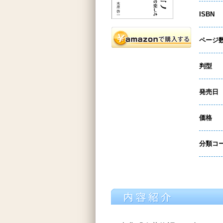
ISBN
ページ
判型
発売日
価格
分類コ