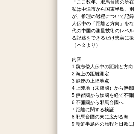
『ここ数年、邪馬台國の所在
私は中津市から国東半島、別
が、推理の過程について記録
人伝中の「距離と方向」をな
代の中国の測量技術のレベル
る記述をできるだけ忠実に扱
（本文より）
内容
1 魏志倭人伝中の距離と方向
2 海上の距離測定
3 魏使の上陸地点
4 上陸地（末盧國）から伊都
5 伊都國から奴國を経て不彌
6 不彌國から邪馬台國へ
7 距離に関する検証
8 邪馬台國の東に広がる海
9 朝鮮半島内の旅程と日数