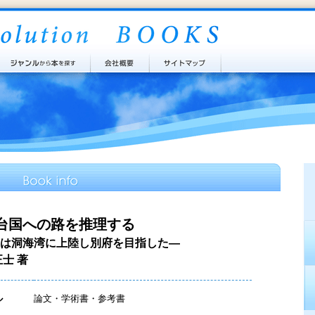
台国への路を推理する
は洞海湾に上陸し別府を目指した―
正士 著
ル
論文・学術書・参考書