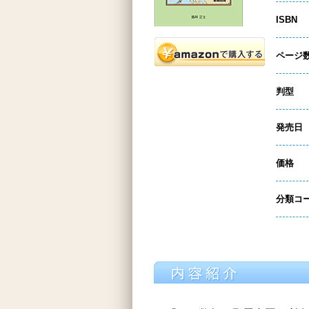
ISBN
ページ
判型
発売日
価格
分類コ