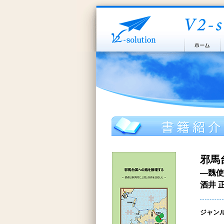
邪馬
―魏使
酒井 
ジャン