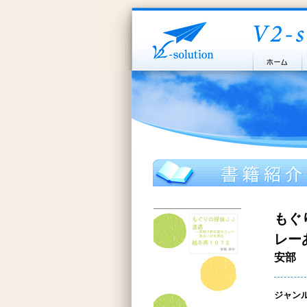
もぐ
レー
安部 
ジャン