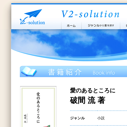
愛のあるところに
破間 流 著
ジャンル
小説