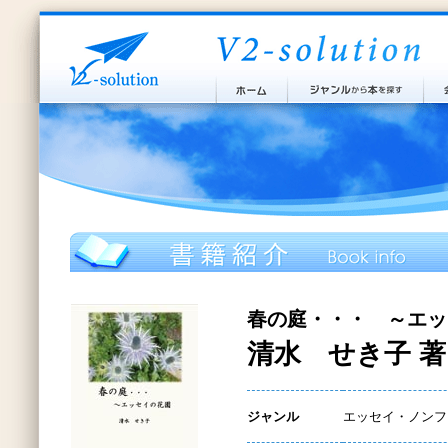
春の庭・・・ ～エッ
清水 せき子 著
ジャンル
エッセイ・ノンフ