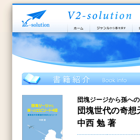
団塊ジージから孫への
団塊世代の奇想
中西 勉 著