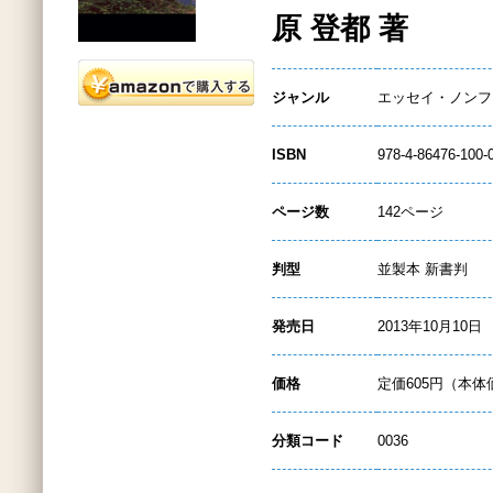
原 登都 著
ジャンル
エッセイ・ノンフ
ISBN
978-4-86476-100-
ページ数
142ページ
判型
並製本 新書判
発売日
2013年10月10日
価格
定価605円（本体
分類コード
0036