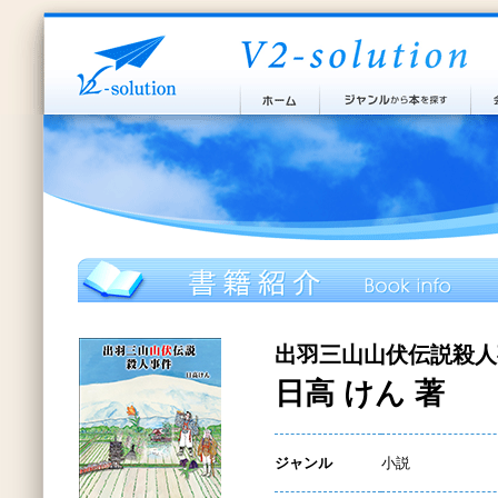
出羽三山山伏伝説殺人
日高 けん 著
ジャンル
小説