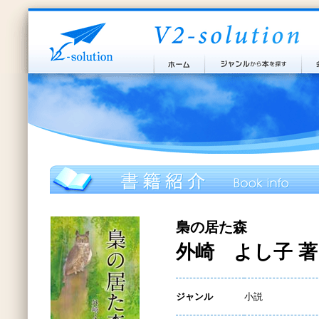
梟の居た森
外崎 よし子 著
ジャンル
小説