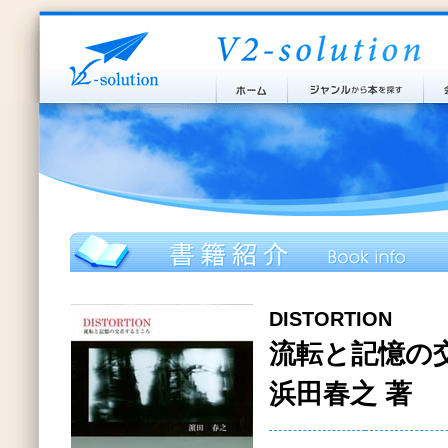
DISTORTION
流転と記憶の
浜田春之 著