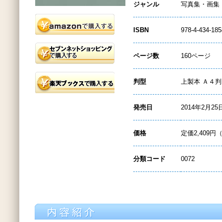
ジャンル
写真集・画集
ISBN
978-4-434-185
ページ数
160ページ
判型
上製本 Ａ４判
発売日
2014年2月25
価格
定価2,409円
分類コード
0072