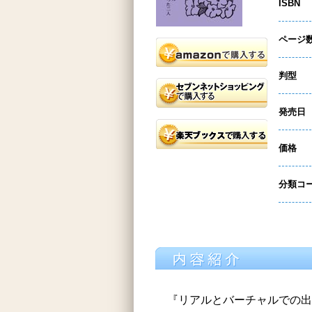
ISBN
ページ
判型
発売日
価格
分類コ
『リアルとバーチャルでの出