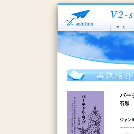
バー
石黒 
ジャン