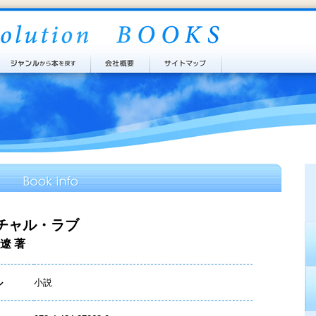
チャル・ラブ
遼 著
ル
小説