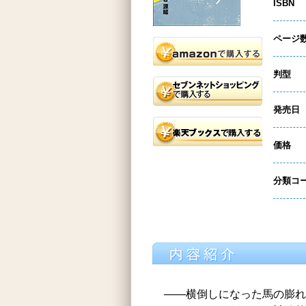
ISBN
ページ
判型
発売日
価格
分類コ
――横倒しになった馬の膨れ