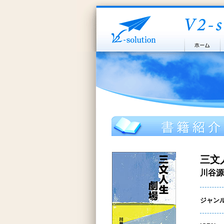
三文
川谷源
ジャン