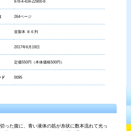
978-4-434-22900-8
数
264ページ
並製本 Ｂ６判
2017年6月19日
定価550円（本体価格500円）
ード
0095
切った腹に、青い液体の筋が糸状に数本流れて光っ