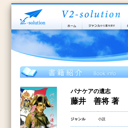
パナケアの遺志
藤井 善将 著
ジャンル
小説