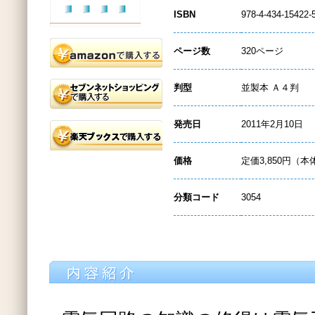
ISBN
978-4-434-15422-
ページ数
320ページ
判型
並製本 Ａ４判
発売日
2011年2月10日
価格
定価3,850円（本
分類コード
3054