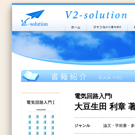
電気回路入門I
大豆生田 利章 
ジャンル
論文・学術書・参