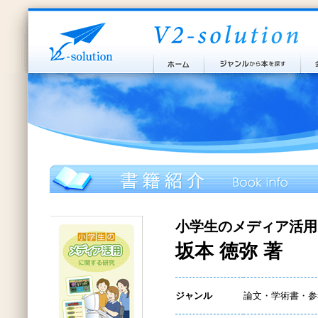
小学生のメディア活用
坂本 徳弥 著
ジャンル
論文・学術書・参