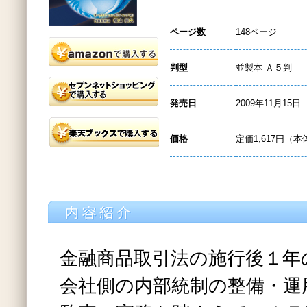
ページ数
148ページ
判型
並製本 Ａ５判
発売日
2009年11月15日
価格
定価1,617円（本
金融商品取引法の施行後１年
会社側の内部統制の整備・運