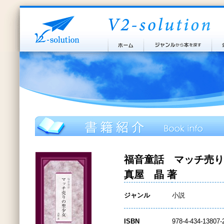
福音童話 マッチ売り
真屋 晶 著
ジャンル
小説
ISBN
978-4-434-13807-