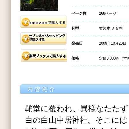
ページ数
268ページ
判型
並製本 Ａ５判
発売日
2009年10月20日
価格
定価3,080円（本
鞘堂に覆われ、異様なたたず
白の白山中居神社。そこには