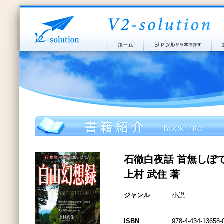
石徹白夜話 首無しぼ
上村 武住 著
ジャンル
小説
ISBN
978-4-434-13658-