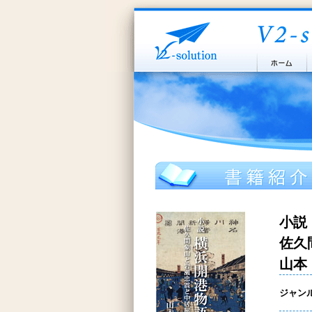
小説
佐久
山本
ジャン