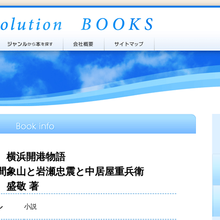
 横浜開港物語
間象山と岩瀬忠震と中居屋重兵衛
 盛敬 著
ル
小説