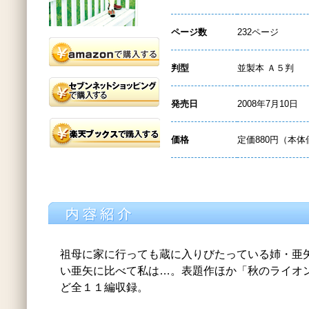
ページ数
232ページ
判型
並製本 Ａ５判
発売日
2008年7月10日
価格
定価880円（本体
祖母に家に行っても蔵に入りびたっている姉・亜
い亜矢に比べて私は…。表題作ほか「秋のライオ
ど全１１編収録。