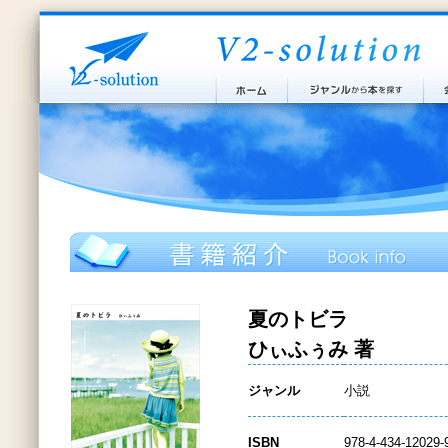
夏のトビラ
ひぃふぅみ 著
ジャンル
小説
ISBN
978-4-434-12029-