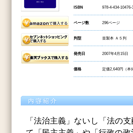
ISBN
978-4-434-10476-
ページ数
296ページ
判型
並製本 Ａ５判
発売日
2007年4月15日
価格
定価2,640円（本
「法治主義」ないし「法の支
て「民主主義」や「行政の政