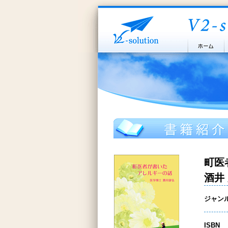
町医
酒井
ジャン
ISBN