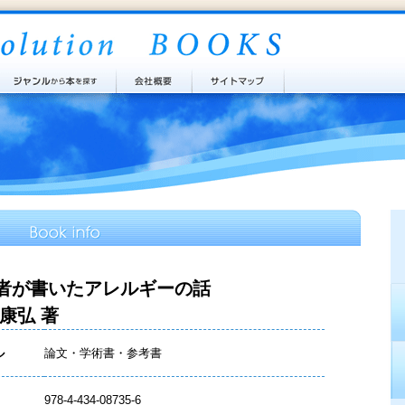
者が書いたアレルギーの話
 康弘 著
ル
論文・学術書・参考書
978-4-434-08735-6