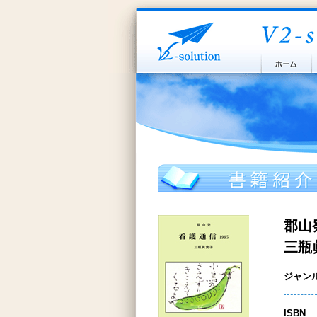
郡山
三瓶
ジャン
ISBN