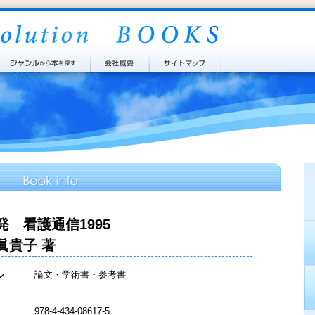
発 看護通信1995
眞貴子 著
ル
論文・学術書・参考書
978-4-434-08617-5