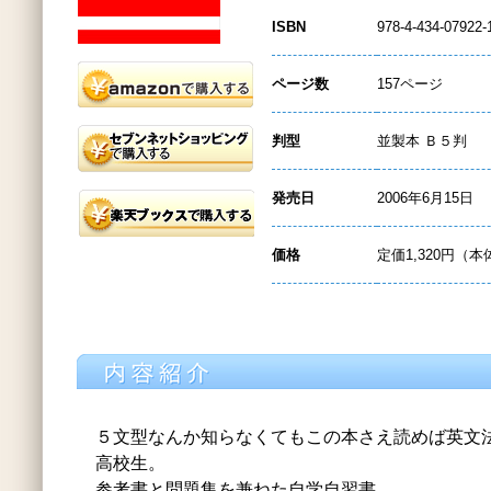
ISBN
978-4-434-07922-
ページ数
157ページ
判型
並製本 Ｂ５判
発売日
2006年6月15日
価格
定価1,320円（本
５文型なんか知らなくてもこの本さえ読めば英文
高校生。
参考書と問題集を兼ねた自学自習書。