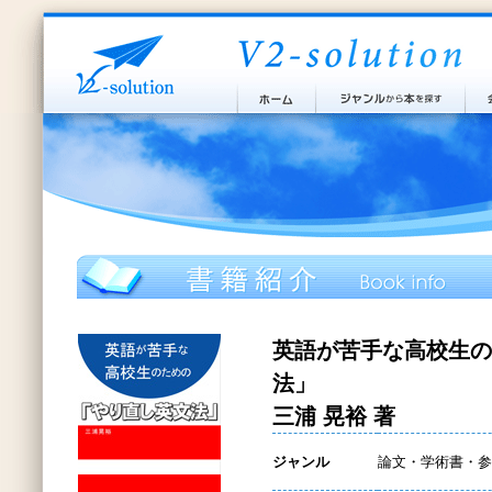
英語が苦手な高校生の
法」
三浦 晃裕 著
ジャンル
論文・学術書・参