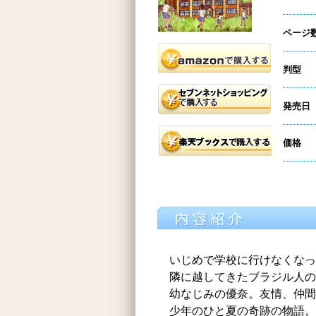
ページ
判型
発売日
価格
いじめで学校に行けなくな
隣に越してきたブラジル人の
幼なじみの優奈。友情、仲
少年のひと夏の奇跡の物語。