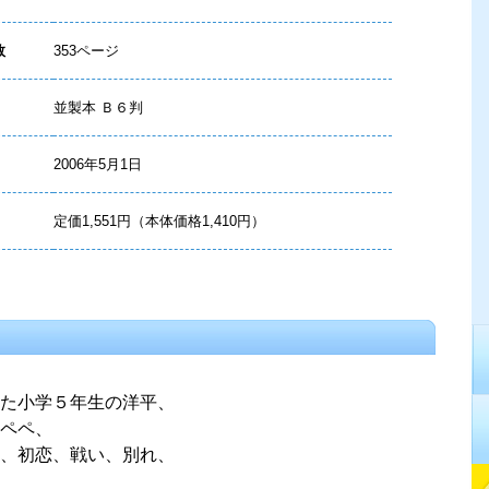
数
353ページ
並製本 Ｂ６判
2006年5月1日
定価1,551円（本体価格1,410円）
った小学５年生の洋平、
ペペ、
間、初恋、戦い、別れ、