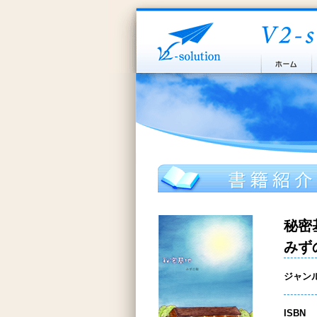
秘密
みず
ジャン
ISBN