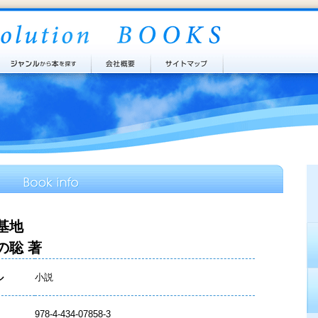
基地
の聡 著
ル
小説
978-4-434-07858-3