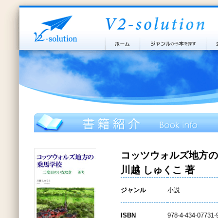
コッツウォルズ地方の
川越 しゅくこ 著
ジャンル
小説
ISBN
978-4-434-07731-