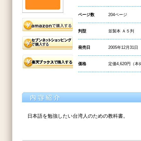
ページ数
204ページ
判型
並製本 Ａ５判
発売日
2005年12月31日
価格
定価4,620円（本
日本語を勉強したい台湾人のための教科書。