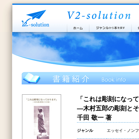
「これは彫刻になって
―木村五郎の彫刻とそ
千田 敬一 著
ジャンル
エッセイ・ノンフ