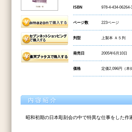
ISBN
978-4-434-06264-
ページ数
223ページ
判型
上製本 Ａ５判
発売日
2005年6月10日
価格
定価2,096円（本
昭和初期の日本彫刻会の中で特異な仕事をした作