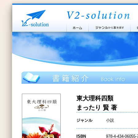
東大理科四類
まったり 賢 著
ジャンル
小説
ISBN
978-4-434-06055-