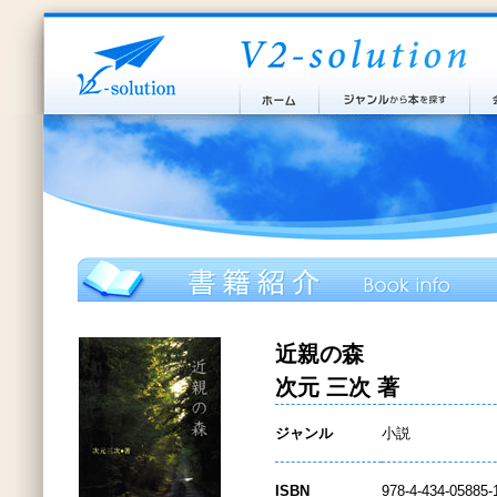
近親の森
次元 三次 著
ジャンル
小説
ISBN
978-4-434-05885-