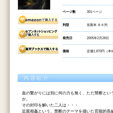
ページ数
301ページ
判型
並製本 Ｂ６判
発売日
2005年2月28日
価格
定価1,870円（本
血の繋がりには別に何の力も無く、ただ禁断とい
か。
その封印を解いた二人は・・・
近親相姦という、禁断のテーマを描いた官能的長