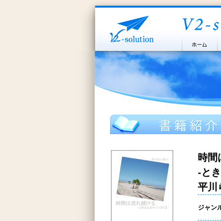
時間
-と
平川
ジャン