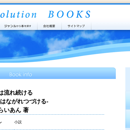
は流れ続ける
きはながれつづける-
らいあん 著
ル
小説