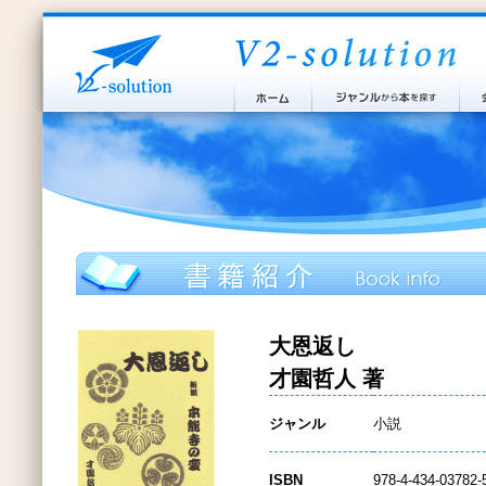
大恩返し
才園哲人 著
ジャンル
小説
ISBN
978-4-434-03782-