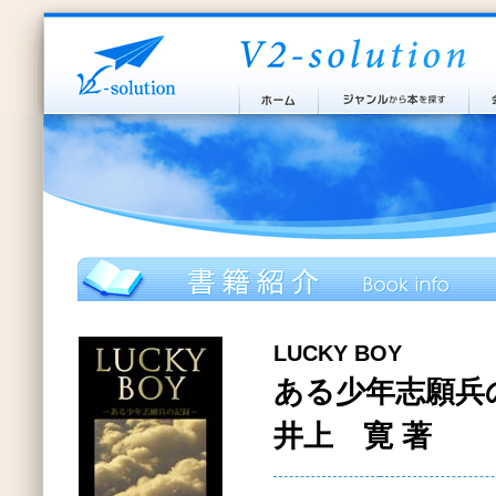
LUCKY BOY
ある少年志願兵
井上 寛 著