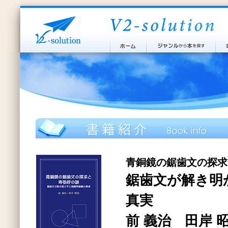
青銅鏡の鋸歯文の探求
鋸歯文が解き明
真実
前 義治 田岸 昭