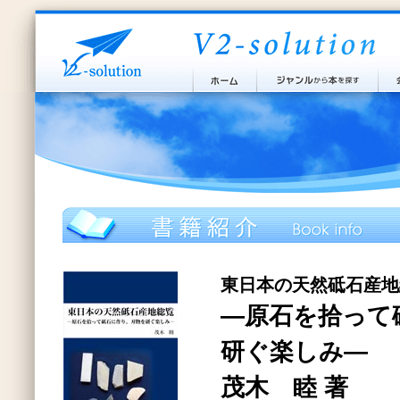
東日本の天然砥石産地
―原石を拾って
研ぐ楽しみ―
茂木 睦 著